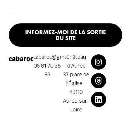
INFORMEZ-MOI DE LA SORTIE
DU SITE
cabaroc@gmail.com
Château
06 81 70 35
d’Aurec
36
37 place de
l’Église
43110
Aurec-sur-
Loire