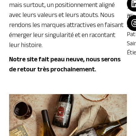
mais surtout, un positionnement aligné
70
10
avec leurs valeurs et leurs atouts. Nous
35
rue
rendons les marques attractives en faisant
36
Mar
émerger leur singularité et en racontant
Pa
Sai
leur histoire.
Ét
Notre site fait peau neuve, nous serons
de retour très prochainement.