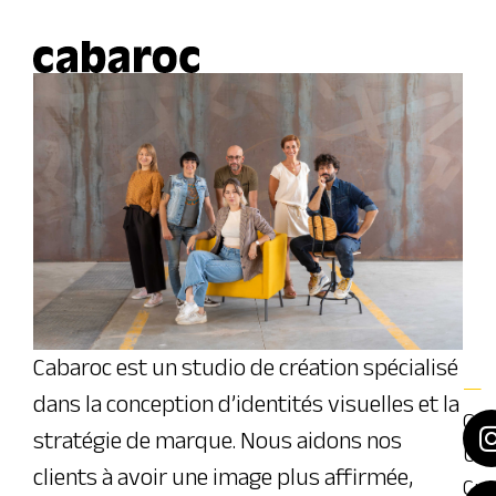
Cabaroc est un studio de création spécialisé
—
—
dans la conception d’identités visuelles et la
ca
Gra
stratégie de marque. Nous aidons nos
06
Usi
clients à avoir une image plus affirmée,
81
Cr